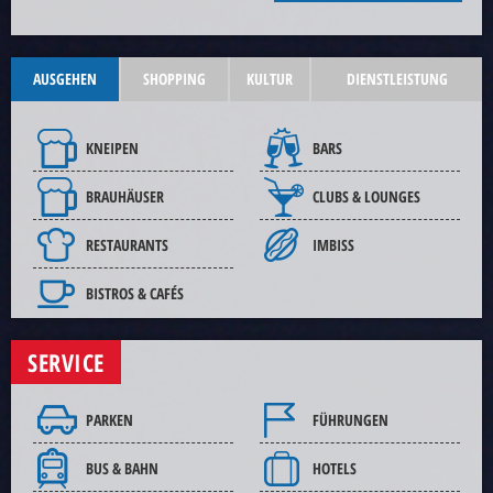
AUSGEHEN
SHOPPING
KULTUR
DIENSTLEISTUNG
KNEIPEN
BARS
BRAUHÄUSER
CLUBS & LOUNGES
RESTAURANTS
IMBISS
BISTROS & CAFÉS
SERVICE
PARKEN
FÜHRUNGEN
BUS & BAHN
HOTELS