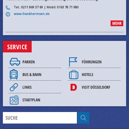
Tel.: 0211 869 37 69 | Mobil: 0163 78 71 980
www.frankhermsen.de
MEHR
SERVICE
PARKEN
FÜHRUNGEN
BUS & BAHN
HOTELS
LINKS
VISIT DÜSSELDORF
STADTPLAN