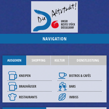
NAVIGATION
AUSGEHEN
SHOPPING
KULTUR
DIENSTLEISTUNG
KNEIPEN
BISTROS & CAFÉS
BRAUHÄUSER
BARS
RESTAURANTS
IMBISS