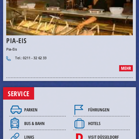
PIA-EIS
Pia-Eis
Tel.: 0211 - 32 62 33
MEHR
SERVICE
PARKEN
FÜHRUNGEN
BUS & BAHN
HOTELS
LINKS
VISIT DÜSSELDORF