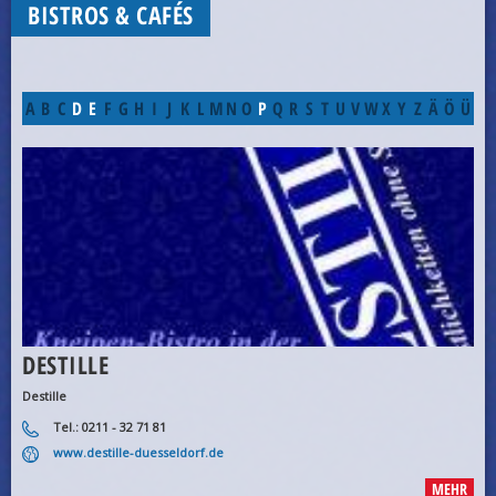
BISTROS & CAFÉS
A
B
C
D
E
F
G
H
I
J
K
L
M
N
O
P
Q
R
S
T
U
V
W
X
Y
Z
Ä
Ö
Ü
DESTILLE
Destille
Tel.: 0211 - 32 71 81
www.destille-duesseldorf.de
MEHR