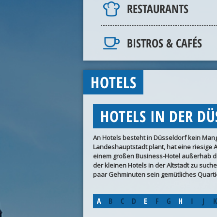
RESTAURANTS
BISTROS & CAFÉS
HOTELS
HOTELS IN DER DÜ
An Hotels besteht in Düsseldorf kein Ma
Landeshauptstadt plant, hat eine riesige 
einem großen Business-Hotel außerhab der
der kleinen Hotels in der Altstadt zu suc
paar Gehminuten sein gemütliches Quartie
A
B
C
D
E
F
G
H
I
J
K