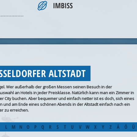
IMBISS
SSELDORFER ALTSTADT
ngel. Wer außerhalb der großen Messen seinen Besuch in der
Auswahl an Hotels in jeder Preisklasse. Natürlich kann man ein Zimmer in
 City buchen. Aber bequemer und einfach netter ist es doch, sich eines
hen und am Ende eines schönen Abends in der Altstadt einfach nach ein
r zu erreichen.
L
M
N
O
P
Q
R
S
T
U
V
W
X
Y
Z
Ä
Ö
Ü