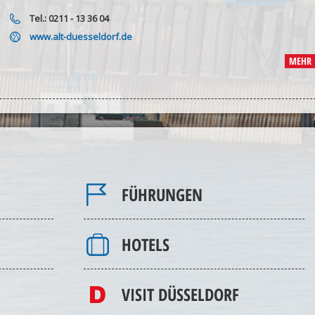
Tel.: 0211 - 13 36 04
www.alt-duesseldorf.de
MEHR
FÜHRUNGEN
HOTELS
VISIT DÜSSELDORF