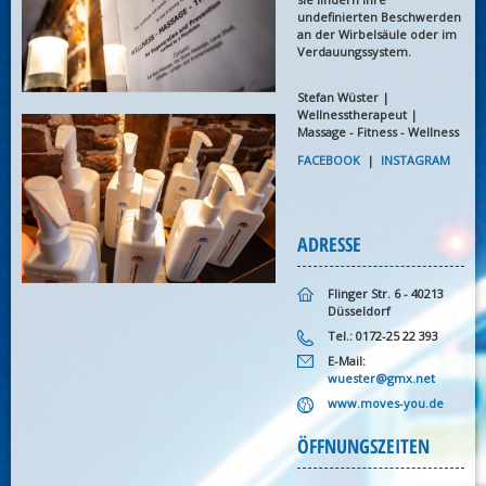
undefinierten Beschwerden
an der Wirbelsäule oder im
Verdauungssystem.
Stefan Wüster |
Wellnesstherapeut |
Massage - Fitness - Wellness
FACEBOOK
|
INSTAGRAM
ADRESSE
Flinger Str. 6 - 40213
Düsseldorf
Tel.: 0172-25 22 393
E-Mail:
wuester@gmx.net
www.moves-you.de
ÖFFNUNGSZEITEN