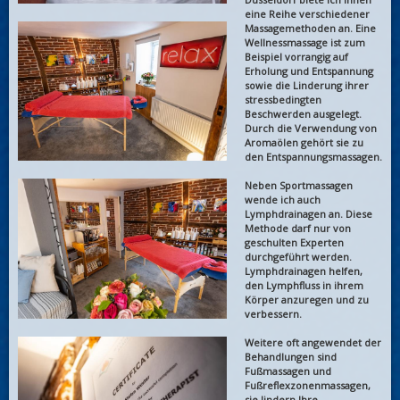
eine Reihe verschiedener
Massagemethoden an. Eine
Wellnessmassage ist zum
Beispiel vorrangig auf
Erholung und Entspannung
sowie die Linderung ihrer
stressbedingten
Beschwerden ausgelegt.
Durch die Verwendung von
Aromaölen gehört sie zu
den Entspannungsmassagen.
Neben Sportmassagen
wende ich auch
Lymphdrainagen an. Diese
Methode darf nur von
geschulten Experten
durchgeführt werden.
Lymphdrainagen helfen,
den Lymphfluss in ihrem
Körper anzuregen und zu
verbessern.
Weitere oft angewendet der
Behandlungen sind
Fußmassagen und
Fußreflexzonenmassagen,
sie lindern Ihre