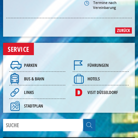
Termine nach
Vereinbarung
ZURÜCK
SERVICE
PARKEN
FÜHRUNGEN
BUS & BAHN
HOTELS
LINKS
VISIT DÜSSELDORF
STADTPLAN