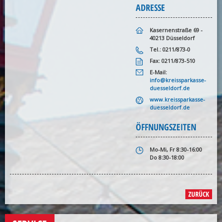
ADRESSE
Kasernenstraße 69 -
40213 Düsseldorf
Tel.: 0211/873-0
Fax: 0211/873-510
E-Mail:
info@kreissparkasse-
duesseldorf.de
www.kreissparkasse-
duesseldorf.de
ÖFFNUNGSZEITEN
Mo-Mi, Fr 8:30-16:00
Do 8:30-18:00
ZURÜCK