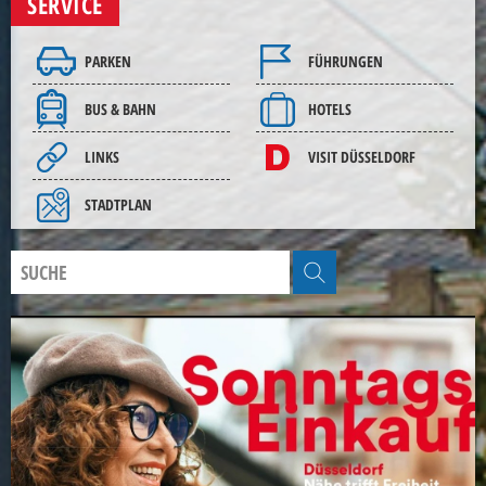
SERVICE
PARKEN
FÜHRUNGEN
BUS & BAHN
HOTELS
LINKS
VISIT DÜSSELDORF
STADTPLAN