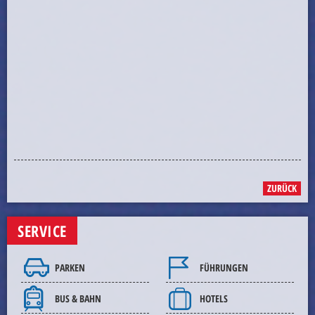
ZURÜCK
SERVICE
PARKEN
FÜHRUNGEN
BUS & BAHN
HOTELS