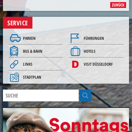
ZURÜCK
SERVICE
PARKEN
FÜHRUNGEN
BUS & BAHN
HOTELS
LINKS
VISIT DÜSSELDORF
STADTPLAN