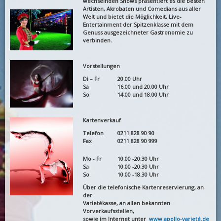
wechselnden Shows präsentiert es die besten
Artisten, Akrobaten und Comedians aus aller
Welt und bietet die Möglichkeit, Live-
Entertainment der Spitzenklasse mit dem
Genuss ausgezeichneter Gastronomie zu
verbinden.
Vorstellungen
Di – Fr
20.00 Uhr
Sa
16.00 und 20.00 Uhr
So
14.00 und 18.00 Uhr
Kartenverkauf
Telefon
0211 828 90 90
Fax
0211 828 90 999
Mo - Fr
10.00 -20.30 Uhr
Sa
10.00 -20.30 Uhr
So
10.00 -18.30 Uhr
Über die telefonische Kartenreservierung, an
der
Varietékasse, an allen bekannten
Vorverkaufsstellen,
sowie im Internet unter
www.apollo-varieté.de