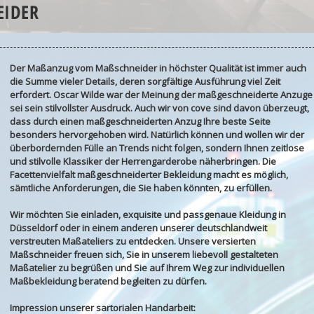
IDER
Der Maßanzug vom Maßschneider in höchster Qualität ist immer auch
die Summe vieler Details, deren sorgfältige Ausführung viel Zeit
erfordert. Oscar Wilde war der Meinung der maßgeschneiderte Anzuge
sei sein stilvollster Ausdruck. Auch wir von cove sind davon überzeugt,
dass durch einen maßgeschneiderten Anzug Ihre beste Seite
besonders hervorgehoben wird. Natürlich können und wollen wir der
überbordernden Fülle an Trends nicht folgen, sondern Ihnen zeitlose
und stilvolle Klassiker der Herrengarderobe näherbringen. Die
Facettenvielfalt maßgeschneiderter Bekleidung macht es möglich,
sämtliche Anforderungen, die Sie haben könnten, zu erfüllen.
Wir möchten Sie einladen, exquisite und passgenaue Kleidung in
Düsseldorf oder in einem anderen unserer deutschlandweit
verstreuten Maßateliers zu entdecken. Unsere versierten
Maßschneider freuen sich, Sie in unserem liebevoll gestalteten
Maßatelier zu begrüßen und Sie auf Ihrem Weg zur individuellen
Maßbekleidung beratend begleiten zu dürfen.
Impression unserer sartorialen Handarbeit: