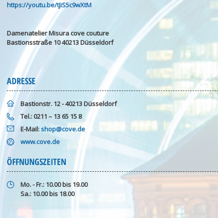
https://youtu.be/tJiS5c9wXtM
Damenatelier Misura cove couture
Bastionsstraße 10 40213 Düsseldorf
ADRESSE
Bastionstr. 12 - 40213 Düsseldorf
Tel.: 0211 – 13 65 15 8
E-Mail:
shop@cove.de
www.cove.de
ÖFFNUNGSZEITEN
Mo. - Fr.: 10.00 bis 19.00
Sa.: 10.00 bis 18.00