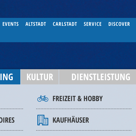
EVENTS
ALTSTADT
CARLSTADT
SERVICE
DISCOVER
ING
KULTUR
DIENSTLEISTUNG
FREIZEIT & HOBBY
OIRES
KAUFHÄUSER