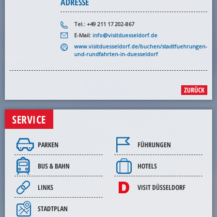
ADRESSE
Tel.: +49 211 17 202-867
E-Mail:
info@visitduesseldorf.de
www.visitduesseldorf.de/buchen/stadtfuehrungen-
und-rundfahrten-in-duesseldorf
ZURÜCK
SERVICE
PARKEN
FÜHRUNGEN
BUS & BAHN
HOTELS
LINKS
VISIT DÜSSELDORF
STADTPLAN