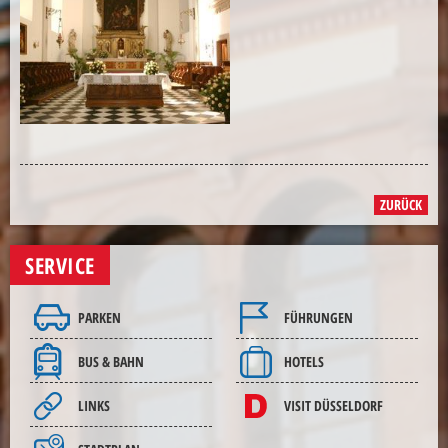
ZURÜCK
SERVICE
PARKEN
FÜHRUNGEN
BUS & BAHN
HOTELS
LINKS
VISIT DÜSSELDORF