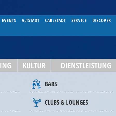
EVENTS
ALTSTADT
CARLSTADT
SERVICE
DISCOVER
ING
KULTUR
DIENSTLEISTUNG
BARS
CLUBS & LOUNGES