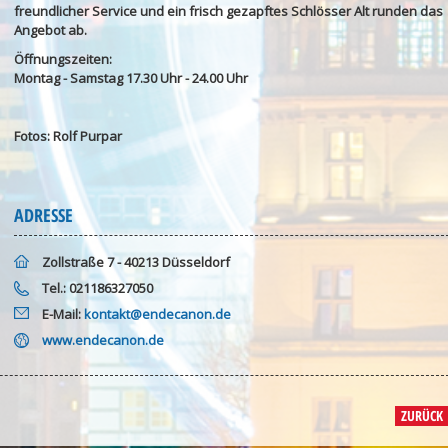
freundlicher Service und ein frisch gezapftes Schlösser Alt runden das
Angebot ab.
Öffnungszeiten:
Montag - Samstag 17.30 Uhr - 24.00 Uhr
Fotos: Rolf Purpar
ADRESSE
Zollstraße 7 - 40213 Düsseldorf
Tel.: 021186327050
E-Mail:
kontakt@endecanon.de
www.endecanon.de
ZURÜCK