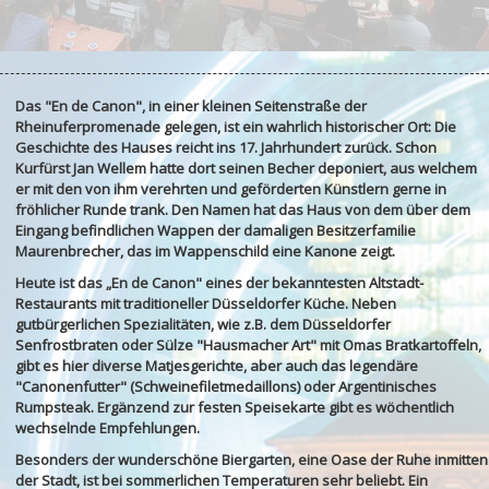
Das "En de Canon", in einer kleinen Seitenstraße der
Rheinuferpromenade gelegen, ist ein wahrlich historischer Ort: Die
Geschichte des Hauses reicht ins 17. Jahrhundert zurück. Schon
Kurfürst Jan Wellem hatte dort seinen Becher deponiert, aus welchem
er mit den von ihm verehrten und geförderten Künstlern gerne in
fröhlicher Runde trank. Den Namen hat das Haus von dem über dem
Eingang befindlichen Wappen der damaligen Besitzerfamilie
Maurenbrecher, das im Wappenschild eine Kanone zeigt.
Heute ist das „En de Canon" eines der bekanntesten Altstadt-
Restaurants mit traditioneller Düsseldorfer Küche. Neben
gutbürgerlichen Spezialitäten, wie z.B. dem Düsseldorfer
Senfrostbraten oder Sülze "Hausmacher Art" mit Omas Bratkartoffeln,
gibt es hier diverse Matjesgerichte, aber auch das legendäre
"Canonenfutter" (Schweinefiletmedaillons) oder Argentinisches
Rumpsteak. Ergänzend zur festen Speisekarte gibt es wöchentlich
wechselnde Empfehlungen.
Besonders der wunderschöne Biergarten, eine Oase der Ruhe inmitten
der Stadt, ist bei sommerlichen Temperaturen sehr beliebt. Ein